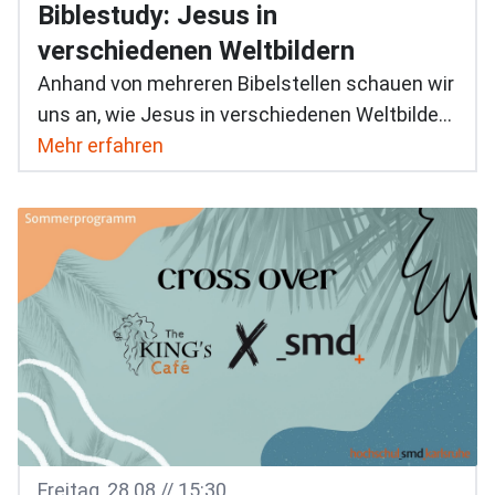
Biblestudy: Jesus in
verschiedenen Weltbildern
Anhand von mehreren Bibelstellen schauen wir
uns an, wie Jesus in verschiedenen Weltbildern
wirkt. Dabei teilen wir uns in verschiedene
Mehr erfahren
Gruppen auf und tragen die Ergebnisse am
Ende zusammen.
Freitag, 28.08 // 15:30