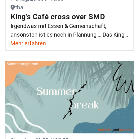
tba
King's Café cross over SMD
Irgendwas mit Essen & Gemeinschaft,
ansonsten ist es noch in Plannung.... Das King's
Café ist die Internationale Teil der Karlsruher
Mehr erfahren
SMD. - Ich freue mich auf den Interkulturellen
Austausch. Es wird Nice!