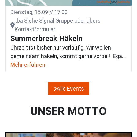
Dienstag, 15.09 // 17:00
tba Siehe Signal Gruppe oder übers
Kontaktformular
Summerbreak Häkeln
Uhrzeit ist bisher nur vorläufig. Wir wollen
gemeinsam häkeln, kommt gerne vorbei!! Egal
ob du noch nie eine Häkelnadel in der Hand
Mehr erfahren
hattest oder du mit geschlossen Augen häkeln
kannst. Bring bitte dein einges Häkelmaterial
Alle Events
mit, wenn du etwas besitzt.
UNSER MOTTO