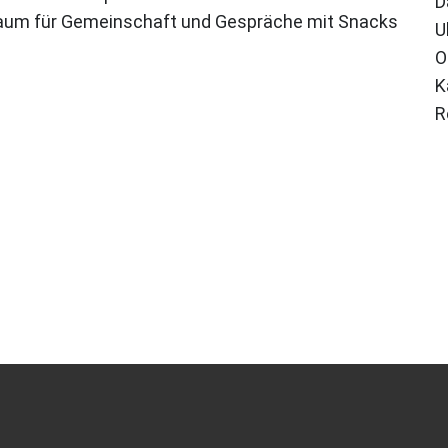
D
Raum für Gemeinschaft und Gespräche mit Snacks
U
O
K
R