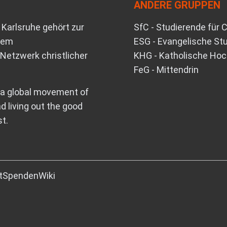
ANDERE GRUPPEN
Karlsruhe gehört zur
SfC - Studierende für 
nem
ESG - Evangelische S
Netzwerk christlicher
KHG - Katholische Ho
FeG - Mittendrin
, a global movement of
d living out the good
t.
t
Spenden
Wiki