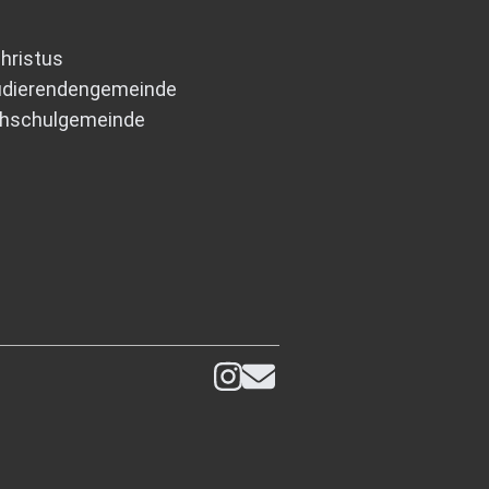
Christus
tudierendengemeinde
chschulgemeinde