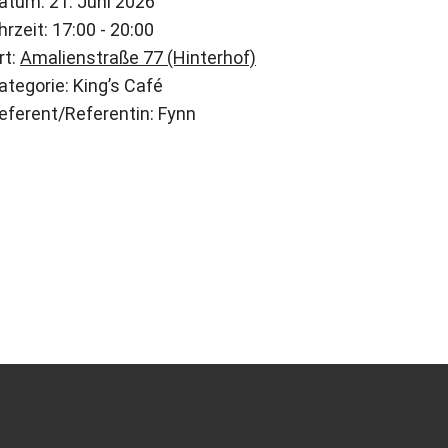
atum:
21. Juni 2026
hrzeit:
17:00
-
20:00
rt:
Amalienstraße 77 (Hinterhof)
ategorie:
King’s Café
eferent/Referentin:
Fynn